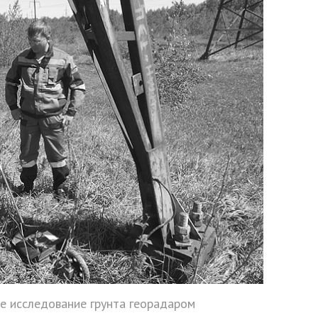
е исследование грунта георадаром