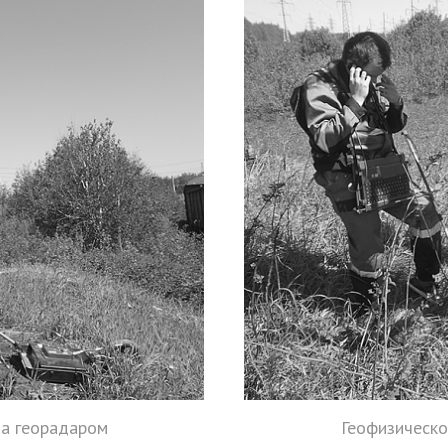
та георадаром
Геофизическо