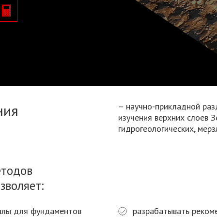
ния
– научно-прикладной раз
изучения верхних слоев З
гидрогеологических, мерз
етодов
зволяет:
иалы для фундаментов
разрабатывать реком