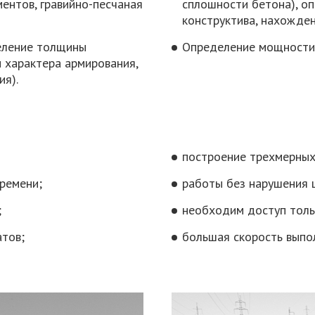
ентов, гравийно-песчаная
сплошности бетона), оп
конструктива, нахожде
еление толщины
Определение мощности 
 характера армирования,
ия).
построение трехмерных
времени;
работы без нарушения 
;
необходим доступ толь
атов;
большая скорость выпол