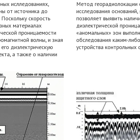
рных ислледованиях,
Метод георадиолокации о
ны от источника до
исследования оснований,
 Поскольку скорость
позволяет выявить налич
азных материалах
диэлектрической проница
ической проницаемости
«аномальных» зон выполн
омагнитной волны, и зная
обследования каким-либо
и его диэлектрическую
устройства контрольных с
кта, а также о наличии