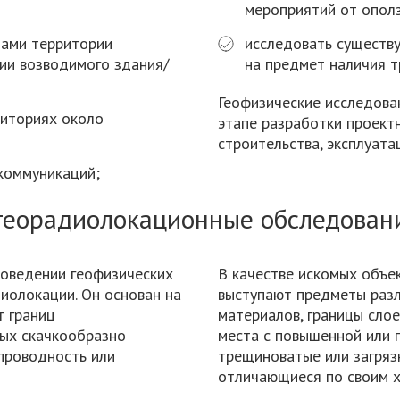
мероприятий от оползн
тами территории
исследовать существ
ции возводимого здания/
на предмет наличия т
Геофизические исследова
риториях около
этапе разработки проект
строительства, эксплуата
коммуникаций;
георадиолокационные обследован
роведении геофизических
В качестве искомых объе
диолокации. Он основан на
выступают предметы разл
т границ
материалов, границы слое
рых скачкообразно
места с повышенной или 
проводность или
трещиноватые или загрязн
отличающиеся по своим х