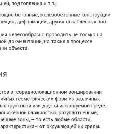
ей, подтопления и т.п.;
ующие бетонные, железобетонные конструкции
рещин, деформаций, других ослабленных зон.
ния целесообразно проводить не только на
ной документации, но также в процессе
ции объекта.
ия
ктов в георадиолокационном зондировании
ичных геометрических форм из различных
в в грунтовой или другой исследуемой среде,
пониженной влажностью, разуплотненные,
енные зоны, – то есть любые области,
арактеристикам от окружающей их среды.